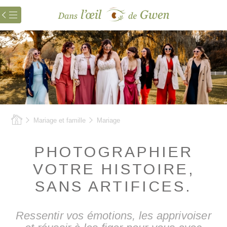
Menu

Mariage et famille
Mariage
PHOTOGRAPHIER
VOTRE HISTOIRE,
SANS ARTIFICES.
Ressentir vos émotions, les apprivoiser